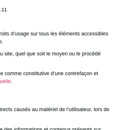
.11
s droits d’usage sur tous les éléments accessibles
s.
du site, quel que soit le moyen ou le procédé
rée comme constitutive d’une contrefaçon et
uelle
.
cts causés au matériel de l’utilisateur, lors de
aite des informations et contenus présents sur